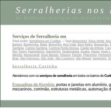
Serralherias nos 
Os Melhores Serviços de Serralheria
Serviços de Serralheria em
Filed under:
Serralheria em Curitiba
— Tags:
Abranches
,
Água Verde
,
Ahu
Barigui
,
Barreirinha
,
Batel
,
Bigorrilho
,
Boa Vista
,
Bom Retiro
,
Boqueirão
,
Santana
,
Campo Santana
,
Cantora Ponta Grossa
,
Capão da Imbuia
,
Cap
Rei
,
Fanny
,
Fazendinha
,
Ganchinho
,
Guabirotuba
,
Guaíra
,
Hauer
,
Hugo L
Mercês
,
Mossunguê
,
Novo Mundo
,
Orleans
,
Parolin
,
Pilarzinho
,
Pinheiri
Braz
,
São Francisco
,
São João
,
São Lourenço
,
São Miguel
,
Seminário
,
Sí
Serralheria Curitiba
Atendemos com os
serviços de serralheria
em todos os bairros de
Curi
Esquadrias de Alumínio
, portas e janelas em alumínio, 
mezaninos, corrimão, estruturas metálicas, automação 