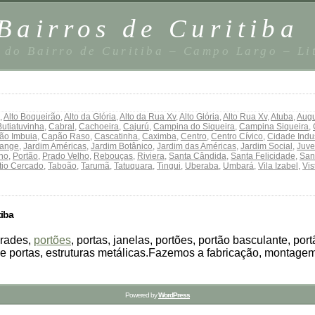
Bairros de Curitiba
 do Bairro de Curitiba – Campo Largo – Li
,
Alto Boqueirão
,
Alto da Glória
,
Alto da Rua Xv
,
Alto Glória
,
Alto Rua Xv
,
Atuba
,
Augu
Butiatuvinha
,
Cabral
,
Cachoeira
,
Cajurú
,
Campina do Siqueira
,
Campina Siqueira
,
ão Imbuia
,
Capão Raso
,
Cascatinha
,
Caximba
,
Centro
,
Centro Cívico
,
Cidade Indus
ange
,
Jardim Américas
,
Jardim Botânico
,
Jardim das Américas
,
Jardim Social
,
Juve
nho
,
Portão
,
Prado Velho
,
Rebouças
,
Riviera
,
Santa Cândida
,
Santa Felicidade
,
San
tio Cercado
,
Taboão
,
Tarumã
,
Tatuquara
,
Tingui
,
Uberaba
,
Umbará
,
Vila Izabel
,
Vis
tiba
grades,
portões
, portas, janelas, portões, portão basculante, por
de portas, estruturas metálicas.Fazemos a fabricação, montag
Powered by
WordPress