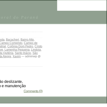
toral do Paraná
sta
,
Bacacheri
,
Bairro Alto
,
Campo Comprido
,
Campo de
trial
,
Colônia Dom Pedro
,
Cristo
ve
,
Lamenha Pequena
,
Lindoia
,
ta Quitéria
,
Santo Inácio
,
São
ta Alegre
,
Xaxim
— adminwp @
tão deslizante,
em e manutenção
Comments (0)