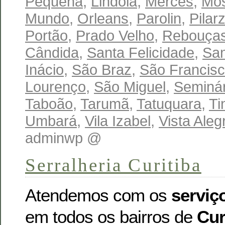
Pequena
,
Lindoia
,
Mercês
,
Mo
Mundo
,
Orleans
,
Parolin
,
Pilar
Portão
,
Prado Velho
,
Rebouça
Cândida
,
Santa Felicidade
,
San
Inácio
,
São Braz
,
São Francis
Lourenço
,
São Miguel
,
Seminár
Taboão
,
Tarumã
,
Tatuquara
,
Ti
Umbará
,
Vila Izabel
,
Vista Aleg
adminwp @
Serralheria Curitiba
Atendemos com os
serviç
em todos os bairros de
Cur