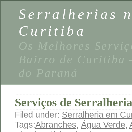
Serralherias 
Curitiba
Os Melhores Serviç
Bairro de Curitiba
do Paraná
Serviços de Serralheri
Filed under:
Serralheria em Cur
Tags:
Abranches
,
Água Verde
,