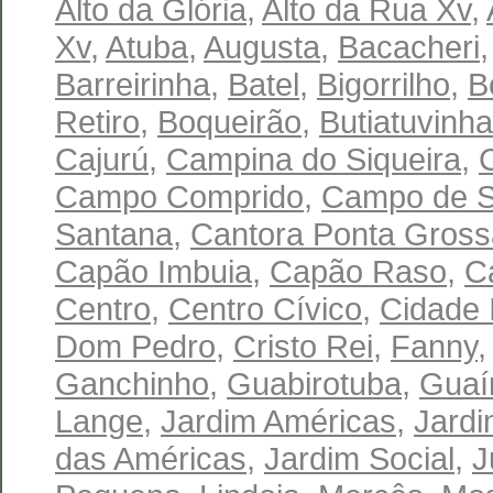
Alto da Glória
,
Alto da Rua Xv
,
Xv
,
Atuba
,
Augusta
,
Bacacheri
Barreirinha
,
Batel
,
Bigorrilho
,
B
Retiro
,
Boqueirão
,
Butiatuvinha
Cajurú
,
Campina do Siqueira
,
Campo Comprido
,
Campo de S
Santana
,
Cantora Ponta Gross
Capão Imbuia
,
Capão Raso
,
C
Centro
,
Centro Cívico
,
Cidade I
Dom Pedro
,
Cristo Rei
,
Fanny
Ganchinho
,
Guabirotuba
,
Guaí
Lange
,
Jardim Américas
,
Jardi
das Américas
,
Jardim Social
,
J